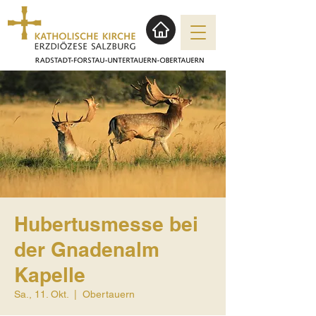
Hubertusmesse bei
der Gnadenalm
Kapelle
Sa., 11. Okt.
  |  
Obertauern