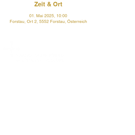
Zeit & Ort
01. Mai 2025, 10:00
Forstau, Ort 2, 5552 Forstau, Österreich
Prehauserplatz 1
5550 Radstadt
+43 6452 4246
pfarre.radstadt@eds.at
Öffnungszeiten Pfarrbüro:
Mo, Di, Do, Fr 9-12 Uhr
Impressum
Datenschutzerklärung