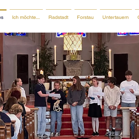
es
Ich möchte...
Radstadt
Forstau
Untertauern