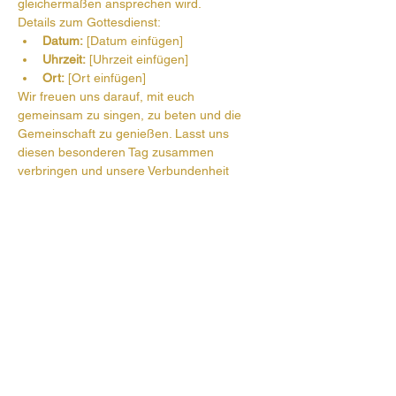
gleichermaßen ansprechen wird.
Details zum Gottesdienst:
Datum:
 [Datum einfügen]
Uhrzeit:
 [Uhrzeit einfügen]
Ort:
 [Ort einfügen]
Wir freuen uns darauf, mit euch 
gemeinsam zu singen, zu beten und die 
Gemeinschaft zu genießen. Lasst uns 
diesen besonderen Tag zusammen 
verbringen und unsere Verbundenheit 
feiern.
Mit herzlichen Grüßen,
[Dein Name]
Prehauserplatz 1
5550 Radstadt