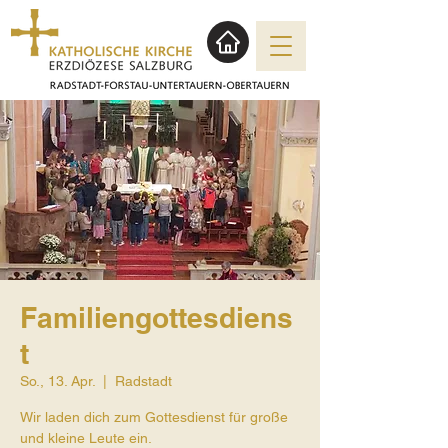
Familiengottesdiens
t
So., 13. Apr.
  |  
Radstadt
Wir laden dich zum Gottesdienst für große
und kleine Leute ein.