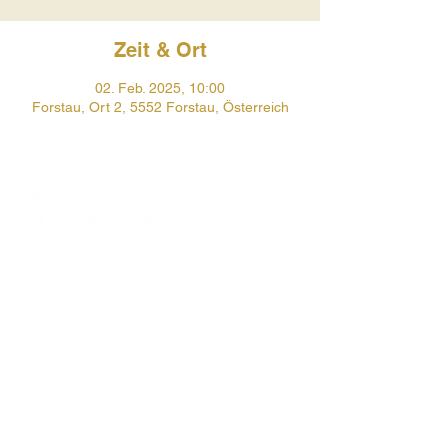
Zeit & Ort
02. Feb. 2025, 10:00
Forstau, Ort 2, 5552 Forstau, Österreich
Prehauserplatz 1
5550 Radstadt
+43 6452 4246
pfarre.radstadt@eds.at
Öffnungszeiten Pfarrbüro:
Mo, Di, Do, Fr 9-12 Uhr
Impressum