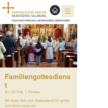
Familiengottesdiens
t
So., 02. Feb.
  |  
Forstau
Wir laden dich zum Gottesdienst für große
und kleine Leute ein.