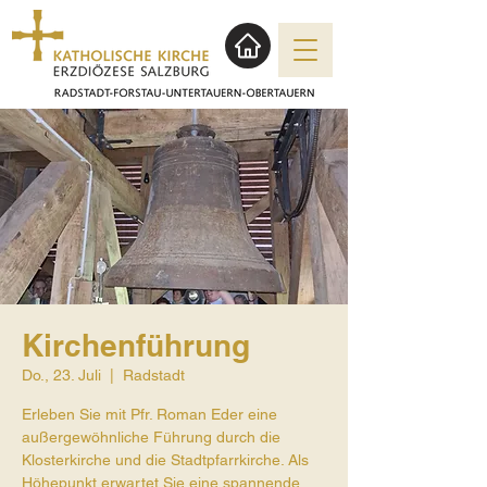
Kirchenführung
Do., 23. Juli
  |  
Radstadt
Erleben Sie mit Pfr. Roman Eder eine
außergewöhnliche Führung durch die
Klosterkirche und die Stadtpfarrkirche. Als
Höhepunkt erwartet Sie eine spannende