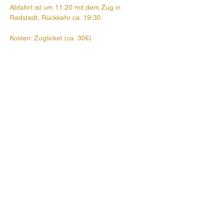
Abfahrt ist um 11:20 mit dem Zug in 
Radstadt, Rückkehr ca. 19:30.
Kosten: Zugticket (ca. 30€)
Hier geht es zur Anmeldung >>>
Prehauserplatz 1
5550 Radstadt
+43 6452 4246
pfarre.radstadt@eds.at
Öffnungszeiten Pfarrbüro:
Mo, Di, Do, Fr 9-12 Uhr
Impressum