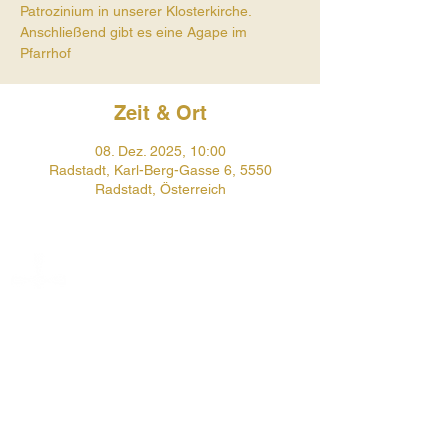
Patrozinium in unserer Klosterkirche.
Anschließend gibt es eine Agape im
Pfarrhof
Zeit & Ort
08. Dez. 2025, 10:00
Radstadt, Karl-Berg-Gasse 6, 5550
Radstadt, Österreich
Prehauserplatz 1
5550 Radstadt
+43 6452 4246
pfarre.radstadt@eds.at
Öffnungszeiten Pfarrbüro: