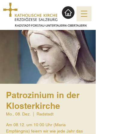
Patrozinium in der
Klosterkirche
Mo., 08. Dez.
  |  
Radstadt
Am 08.12. um 10:00 Uhr (Maria
Empfängnis) feiern wir wie jede Jahr das