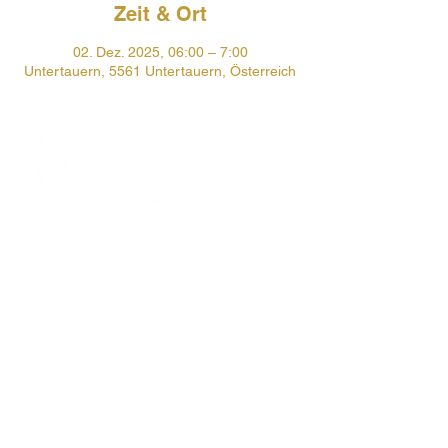
Zeit & Ort
02. Dez. 2025, 06:00 – 7:00
Untertauern, 5561 Untertauern, Österreich
Prehauserplatz 1
5550 Radstadt
+43 6452 4246
pfarre.radstadt@eds.at
Öffnungszeiten Pfarrbüro:
Mo, Di, Do, Fr 9-12 Uhr
Impressum
Datenschutzerklärung