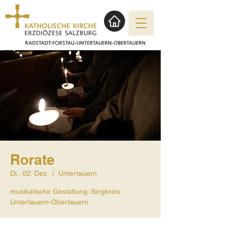
Rorate
Di., 02. Dez.
  |  
Untertauern
musikalische Gestaltung: Singkreis
Untertauern-Obertauern