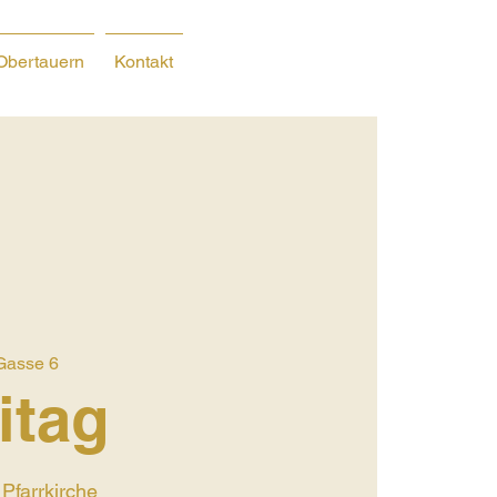
Obertauern
Kontakt
Gasse 6
itag
 Pfarrkirche