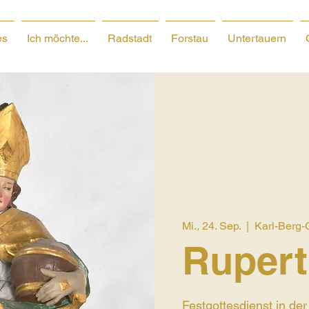
es
Ich möchte...
Radstadt
Forstau
Untertauern
Mi., 24. Sep.
  |  
Karl-Berg-
Rupert
Festgottesdienst in der