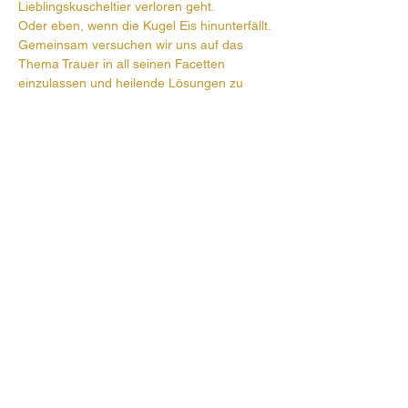
Lieblingskuscheltier verloren geht.
Oder eben, wenn die Kugel Eis hinunterfällt.
Gemeinsam versuchen wir uns auf das 
Thema Trauer in all seinen Facetten 
einzulassen und heilende Lösungen zu 
finden.
Prehauserplatz 1
5550 Radstadt
+43 6452 4246
pfarre.radstadt@eds.at
Öffnungszeiten Pfarrbüro:
Mo, Di, Do, Fr 9-12 Uhr
Impressum