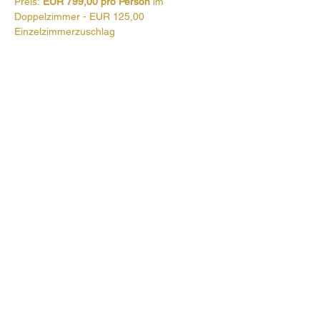
Preis:
 EUR 799,00 pro Person
 im 
Doppelzimmer - EUR 125,00 
Einzelzimmerzuschlag
Genauere Infos erhalten Sie im Reisebüro 
Habersatter in Radstadt!
Anmeldefrist: 31.01.2026
 - bitte direkt im 
Reisebüro Habersatter anmelden, 
Telefon 06452 / 7788 
@ 
info@habersatter-reisen.at
Prehauserplatz 1
5550 Radstadt
+43 6452 4246