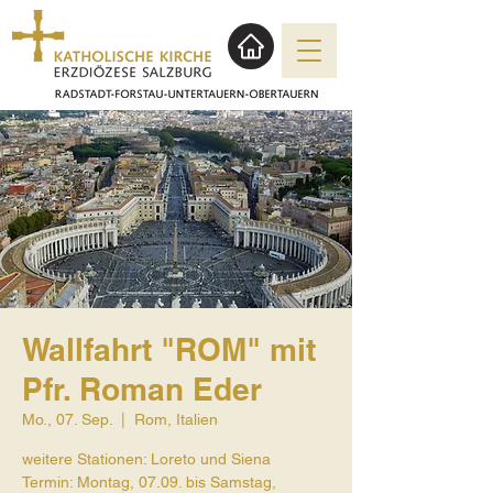
Wallfahrt "ROM" mit
Pfr. Roman Eder
Mo., 07. Sep.
  |  
Rom, Italien
weitere Stationen: Loreto und Siena
Termin: Montag, 07.09. bis Samstag,